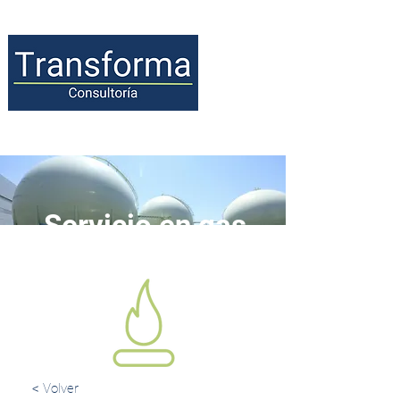
Servicio en gas
LP
< Volver