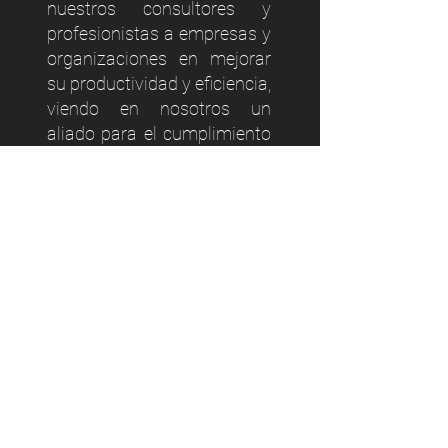
nuestros consultores y
profesionistas a empresas y
organizaciones en mejorar
su productividad y eficiencia,
viendo en nosotros un
aliado para el cumplimiento
de sus objetivos.
Alianzas
Estratégicas
Softgrade
Kyoshi
BinaryCode