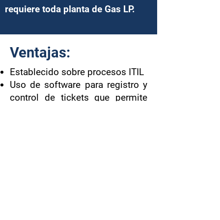
requiere toda planta de Gas LP.
Ventajas:
Establecido sobre procesos ITIL
Uso de software para registro y
control de tickets que permite
generar una base de
conocimientos
Punto único de contacto
Control a través de acuerdos de
niveles de servicio SLA
Ingenieros de soporte
especializados en conceptos y
procesos para empresas de Gas
LP