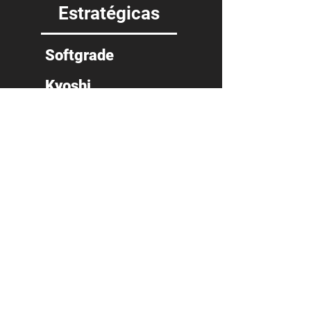
Estratégicas
Softgrade
Kyoshi
BinaryCode
Sitios de
Interés
Microsoft
ISTQB
SCRU