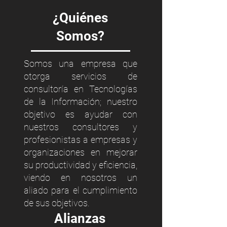
¿Quiénes
Somos?
Somos una empresa que
otorga servicios de
consultoría en Tecnologías
de la Información; nuestro
objetivo es ayudar con
nuestros consultores y
profesionistas a empresas y
organizaciones en mejorar
su productividad y eficiencia,
viendo en nosotros un
aliado para el cumplimiento
de sus objetivos.
Alianzas