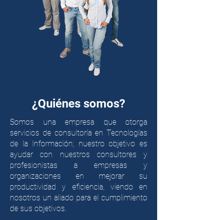
¿Quiénes
somos?
Somos una empresa que otorga
servicios de consultoría en Tecnologías
de la Información; nuestro objetivo es
ayudar con nuestros consultores y
profesionistas a empresas y
organizaciones en mejorar su
productividad y eficiencia, viendo en
nosotros un aliado para el cumplimiento
de sus objetivos.