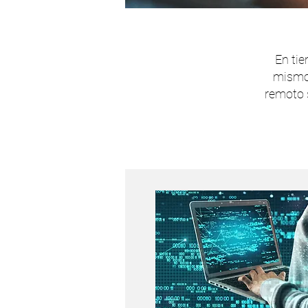
En tie
mismo 
remoto 