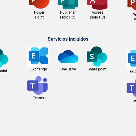
Power
Publisher
Access
P
Point
(solo PC)
(solo PC)
P
Servicios incluidos
Exchange
One Drive
Share point
point
Exc
Teams
T