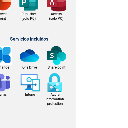
ower
Publisher
Access
oint
(solo PC)
(solo PC)
Servicios incluidos
hange
One Drive
Share point
eams
Intune
Azure
Information
protection