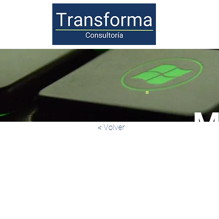
Inicio
M
< Volver
3