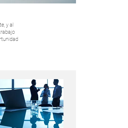
e, y al
trabajo
rtunidad