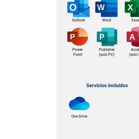
Outlook
Word
Exce
Power
Publisher
Acce
Point
(solo PC)
(solo
Servicios incluidos
One Drive