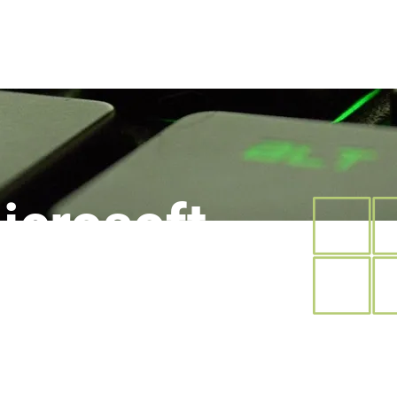
Nosotros
Servicios
Productos
C
icrosoft
65