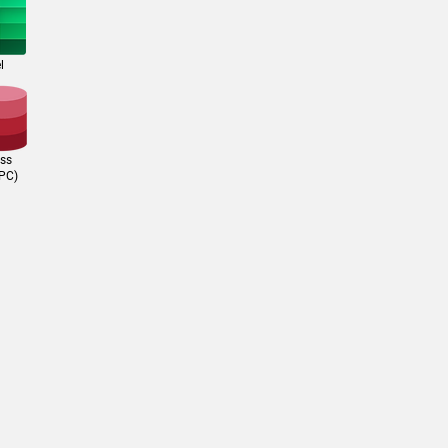
l
ss
 PC)